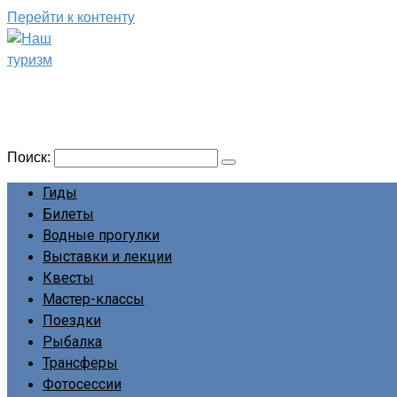
Перейти к контенту
Наш туризм
Сайт о наших путешествиях
Поиск:
Гиды
Билеты
Водные прогулки
Выставки и лекции
Квесты
Мастер-классы
Поездки
Рыбалка
Трансферы
Фотосессии