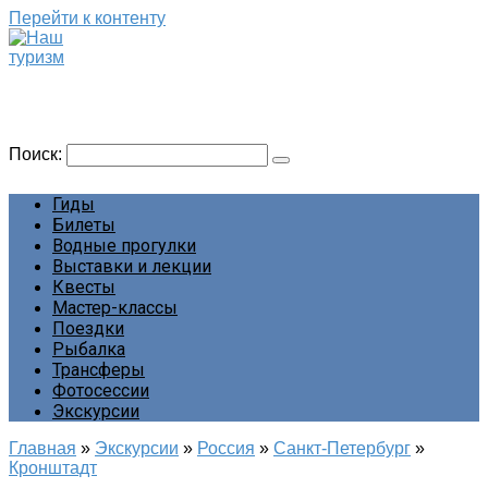
Перейти к контенту
Наш туризм
Сайт о наших путешествиях
Поиск:
Гиды
Билеты
Водные прогулки
Выставки и лекции
Квесты
Мастер-классы
Поездки
Рыбалка
Трансферы
Фотосессии
Экскурсии
Главная
»
Экскурсии
»
Россия
»
Санкт-Петербург
»
Кронштадт