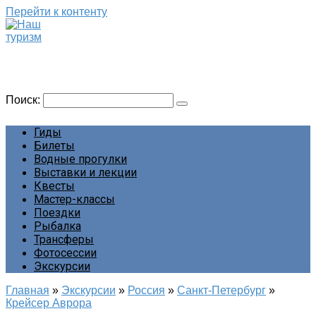
Перейти к контенту
Наш туризм
Сайт о наших путешествиях
Поиск:
Гиды
Билеты
Водные прогулки
Выставки и лекции
Квесты
Мастер-классы
Поездки
Рыбалка
Трансферы
Фотосессии
Экскурсии
Главная
»
Экскурсии
»
Россия
»
Санкт-Петербург
»
Крейсер Аврора