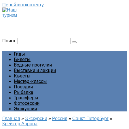
Перейти к контенту
Наш туризм
Сайт о наших путешествиях
Поиск:
Гиды
Билеты
Водные прогулки
Выставки и лекции
Квесты
Мастер-классы
Поездки
Рыбалка
Трансферы
Фотосессии
Экскурсии
Главная
»
Экскурсии
»
Россия
»
Санкт-Петербург
»
Крейсер Аврора