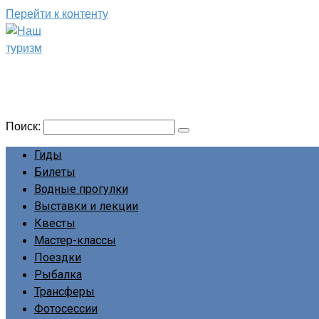
Перейти к контенту
Наш туризм
Сайт о наших путешествиях
Поиск:
Гиды
Билеты
Водные прогулки
Выставки и лекции
Квесты
Мастер-классы
Поездки
Рыбалка
Трансферы
Фотосессии