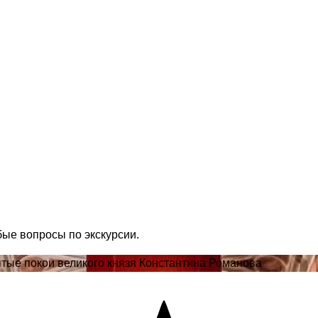
бые вопросы по экскурсии.
тые покои великого князя Константина Романова