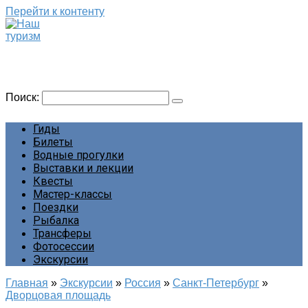
Перейти к контенту
Наш туризм
Сайт о наших путешествиях
Поиск:
Гиды
Билеты
Водные прогулки
Выставки и лекции
Квесты
Мастер-классы
Поездки
Рыбалка
Трансферы
Фотосессии
Экскурсии
Главная
»
Экскурсии
»
Россия
»
Санкт-Петербург
»
Дворцовая площадь