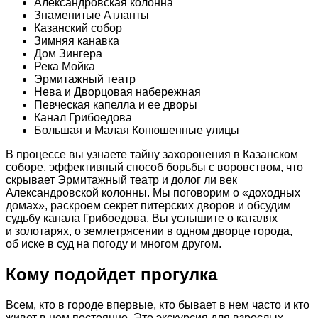
Александровская колонна
Знаменитые Атланты
Казанский собор
Зимняя канавка
Дом Зингера
Река Мойка
Эрмитажный театр
Нева и Дворцовая набережная
Певческая капелла и ее дворы
Канал Грибоедова
Большая и Малая Конюшенные улицы
В процессе вы узнаете тайну захоронения в Казанском
соборе, эффективный способ борьбы с воровством, что
скрывает Эрмитажный театр и долог ли век
Александровской колонны. Мы поговорим о «доходных
домах», раскроем секрет питерских дворов и обсудим
судьбу канала Грибоедова. Вы услышите о каталях
и золотарях, о землетрясении в одном дворце города,
об иске в суд на погоду и многом другом.
Кому подойдет прогулка
Всем, кто в городе впервые, кто бывает в нем часто и кто
живет в нем постоянно. Это экскурсия для взрослых