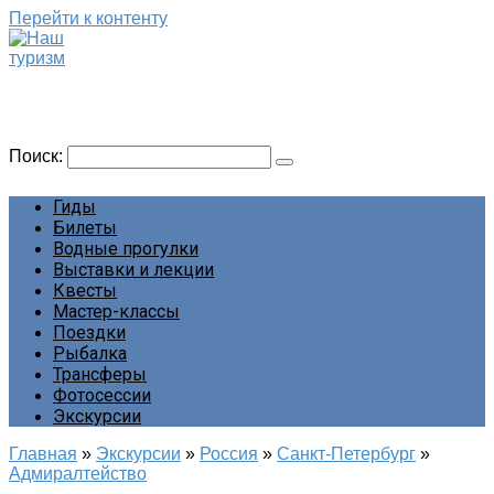
Перейти к контенту
Наш туризм
Сайт о наших путешествиях
Поиск:
Гиды
Билеты
Водные прогулки
Выставки и лекции
Квесты
Мастер-классы
Поездки
Рыбалка
Трансферы
Фотосессии
Экскурсии
Главная
»
Экскурсии
»
Россия
»
Санкт-Петербург
»
Адмиралтейство