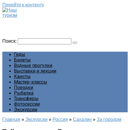
Перейти к контенту
Наш туризм
Сайт о наших путешествиях
Поиск:
Гиды
Билеты
Водные прогулки
Выставки и лекции
Квесты
Мастер-классы
Поездки
Рыбалка
Трансферы
Фотосессии
Экскурсии
Главная
»
Экскурсии
»
Россия
»
Сахалин
»
За городом