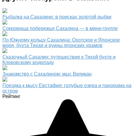
Рыбалка на Сахалине: в поисках золотой рыбки
Сокровища побережья Сахалина — в мини-группе
По Южному кольцу Сахалина: Охотское и Японское
моря, бухта Тихая и руины японских храмов
Сказочный Сахалин: путешествие к Тихой бухте и
Клоковскому водопаду
Знакомство с Сахалином: мыс Великан
Поездка к мысу Евстафия: голубые озера и панорама на
остров
Рейтинг