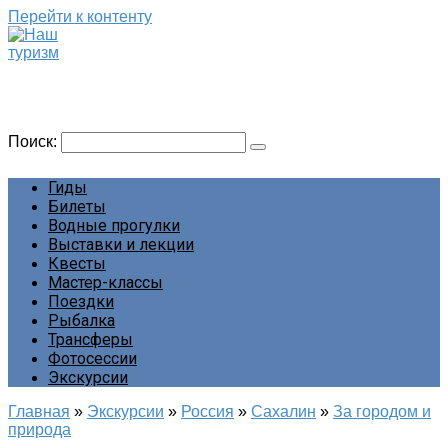
Перейти к контенту
Наш туризм
Сайт о наших путешествиях
Поиск:
Гиды
Билеты
Водные прогулки
Выставки и лекции
Квесты
Мастер-классы
Поездки
Рыбалка
Трансферы
Фотосессии
Экскурсии
Главная
»
Экскурсии
»
Россия
»
Сахалин
»
За городом и
природа