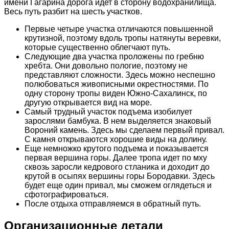
имени Гагарина дорога идет в сторону водохранилища.
Весь путь разбит на шесть участков.
Первые четыре участка отличаются повышенной
крутизной, поэтому вдоль тропы натянуты веревки,
которые существенно облегчают путь.
Следующие два участка проложены по гребню
хребта. Они довольно пологие, поэтому не
представляют сложности. Здесь можно неспешно
полюбоваться живописными окрестностями. По
одну сторону тропы виден Южно-Сахалинск, по
другую открывается вид на море.
Самый трудный участок подъема изобилует
зарослями бамбука. В нем выделяется знаковый
Вороний камень. Здесь мы сделаем первый привал.
С камня открываются хорошие виды на долину.
Еще немножко крутого подъема и показывается
первая вершина горы. Далее тропа идет по мху
сквозь заросли кедрового стланика и доходит до
крутой в осыпях вершины горы Бородавки. Здесь
будет еще один привал, мы сможем оглядеться и
сфотографироваться.
После отдыха отправляемся в обратный путь.
Организационные детали