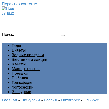
Перейти к контенту
Наш туризм
Сайт о наших путешествиях
Поиск:
Гиды
Билеты
Водные прогулки
Выставки и лекции
Квесты
Мастер-классы
Поездки
Рыбалка
Трансферы
Фотосессии
Экскурсии
Главная
»
Экскурсии
»
Россия
»
Пятигорск
»
Эльбрус