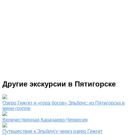
Другие экскурсии в Пятигорске
Озеро Гижгит и «гора богов» Эльбрус: из Пятигорска в
мини-группе
Величественная Карачаево-Черкесия
Путешествие к Эльбрусу через озеро Гижгит