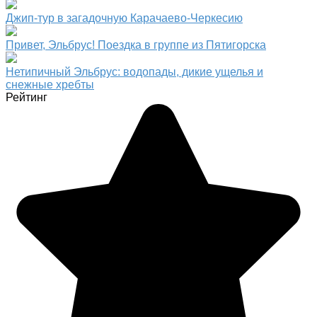
Джип-тур в загадочную Карачаево-Черкесию
Привет, Эльбрус! Поездка в группе из Пятигорска
Нетипичный Эльбрус: водопады, дикие ущелья и
снежные хребты
Рейтинг