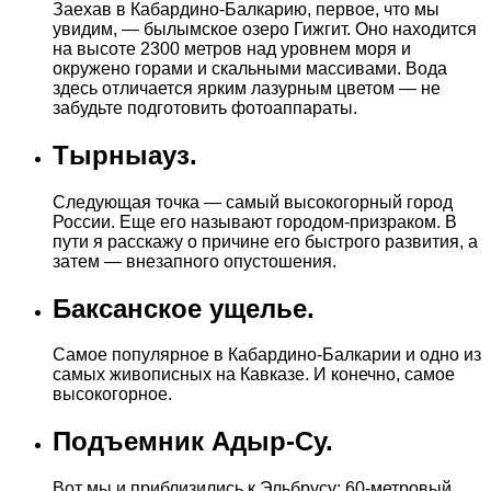
Заехав в Кабардино-Балкарию, первое, что мы
увидим, — былымское озеро Гижгит. Оно находится
на высоте 2300 метров над уровнем моря и
окружено горами и скальными массивами. Вода
здесь отличается ярким лазурным цветом — не
забудьте подготовить фотоаппараты.
Тырныауз.
Следующая точка — самый высокогорный город
России. Еще его называют городом-призраком. В
пути я расскажу о причине его быстрого развития, а
затем — внезапного опустошения.
Баксанское ущелье.
Самое популярное в Кабардино-Балкарии и одно из
самых живописных на Кавказе. И конечно, самое
высокогорное.
Подъемник Адыр-Су.
Вот мы и приблизились к Эльбрусу; 60-метровый