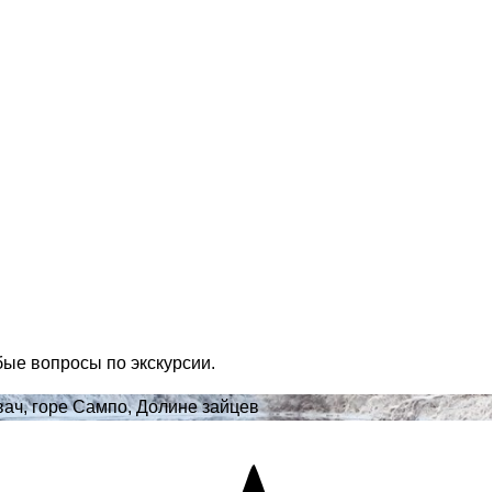
бые вопросы по экскурсии.
ач, горе Сампо, Долине зайцев