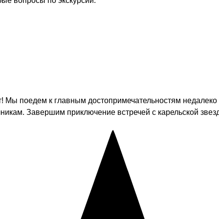
бые вопросы по экскурсии.
т! Мы поедем к главным достопримечательностям недалеко 
чникам. Завершим приключение встречей с карельской зве