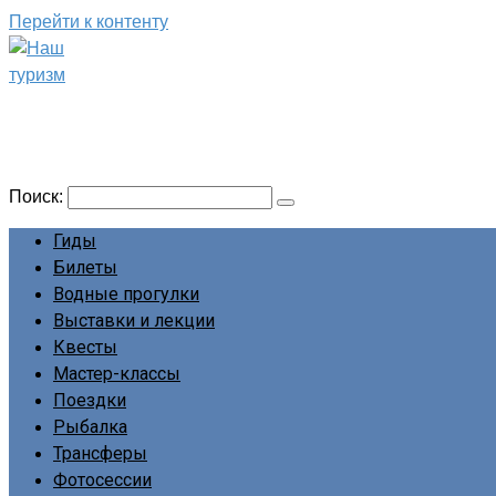
Перейти к контенту
Наш туризм
Сайт о наших путешествиях
Поиск:
Гиды
Билеты
Водные прогулки
Выставки и лекции
Квесты
Мастер-классы
Поездки
Рыбалка
Трансферы
Фотосессии