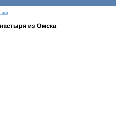
ники
онастыря из Омска