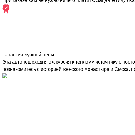
При заказе вам не нужно ничего платить. Задайте гиду лю
Гарантия лучшей цены
Эта автопешеходня экскурсия к теплому источнику с посто
познакомитесь с историей женского монастыря и Омска, 