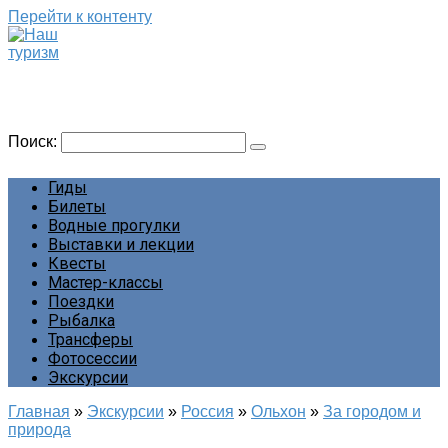
Перейти к контенту
Наш туризм
Сайт о наших путешествиях
Поиск:
Гиды
Билеты
Водные прогулки
Выставки и лекции
Квесты
Мастер-классы
Поездки
Рыбалка
Трансферы
Фотосессии
Экскурсии
Главная
»
Экскурсии
»
Россия
»
Ольхон
»
За городом и
природа