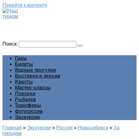
Перейти к контенту
Наш туризм
Сайт о наших путешествиях
Поиск:
Гиды
Билеты
Водные прогулки
Выставки и лекции
Квесты
Мастер-классы
Поездки
Рыбалка
Трансферы
Фотосессии
Экскурсии
Главная
»
Экскурсии
»
Россия
»
Новосибирск
»
За
городом