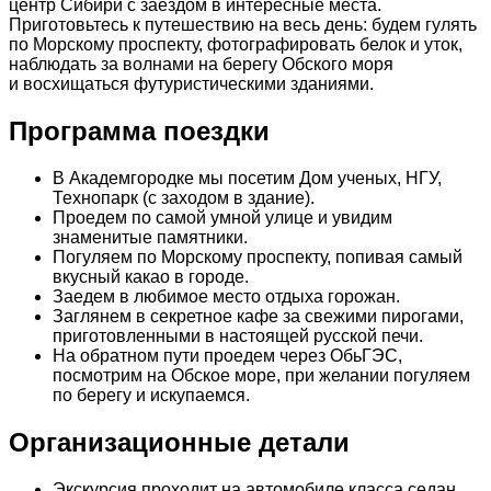
центр Сибири с заездом в интересные места.
Приготовьтесь к путешествию на весь день: будем гулять
по Морскому проспекту, фотографировать белок и уток,
наблюдать за волнами на берегу Обского моря
и восхищаться футуристическими зданиями.
Программа поездки
В Академгородке мы посетим Дом ученых, НГУ,
Технопарк (с заходом в здание).
Проедем по самой умной улице и увидим
знаменитые памятники.
Погуляем по Морскому проспекту, попивая самый
вкусный какао в городе.
Заедем в любимое место отдыха горожан.
Заглянем в секретное кафе за свежими пирогами,
приготовленными в настоящей русской печи.
На обратном пути проедем через ОбьГЭС,
посмотрим на Обское море, при желании погуляем
по берегу и искупаемся.
Организационные детали
Экскурсия проходит на автомобиле класса седан