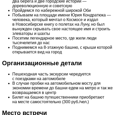
два берега и две городские истории —
дореволюционную и советскую
Пройдемся по набережной широкой Оби
Побываем на площади имени Юрия Кондратюка —
человека, который мечтал о Космосе и издал
в Новосибирске книгу о полетах на Луну, но был
вынужден скрывать свое настоящее имя и строить
элеваторы и шахты
Посетим легендарное место, где жили люди
тысячелетия до нас
Поднимемся на 8-этажную башню, с крыши которой
открывается вид на город
Организационные детали
Пешеходная часть экскурсии чередуется
с поездками на автомобиле
В случае пробки на автомобильном мосту для
экономии времени до башни едем на метро и так же
возвращаемся в центр
Билет на башню путешественники приобретают
на месте самостоятельно (300 руб./чел.)
Место встречи