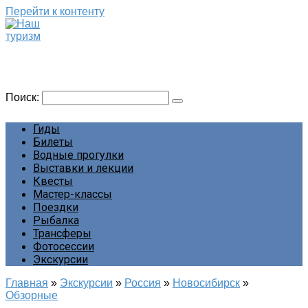
Перейти к контенту
Наш туризм
Сайт о наших путешествиях
Поиск:
Гиды
Билеты
Водные прогулки
Выставки и лекции
Квесты
Мастер-классы
Поездки
Рыбалка
Трансферы
Фотосессии
Экскурсии
Главная
»
Экскурсии
»
Россия
»
Новосибирск
»
Обзорные