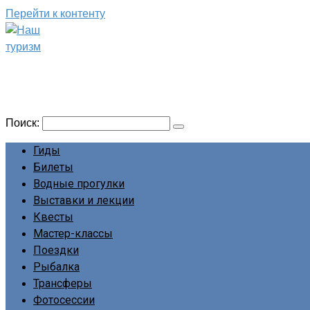
Перейти к контенту
Наш туризм
Сайт о наших путешествиях
Поиск:
Гиды
Билеты
Водные прогулки
Выставки и лекции
Квесты
Мастер-классы
Поездки
Рыбалка
Трансферы
Фотосессии