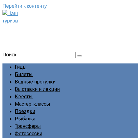
Перейти к контенту
Наш туризм
Сайт о наших путешествиях
Поиск:
Гиды
Билеты
Водные прогулки
Выставки и лекции
Квесты
Мастер-классы
Поездки
Рыбалка
Трансферы
Фотосессии