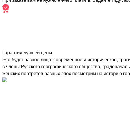
При заказе вам не нужно ничего платить. Задайте гиду лю
Гарантия лучшей цены
Это будет разное лицо: современное и историческое, тра
в члены Русского географического общества, градоначал
женских портретов разных эпох посмотрим на историю гор