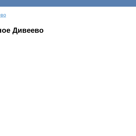
ево
ное Дивеево