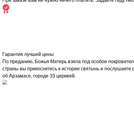
При заказе вам не нужно ничего платить. Задайте гиду лю
Гарантия лучшей цены
По преданию, Божья Матерь взяла под особое покровитель
страны вы прикоснетесь к истории святынь и послушаете
об Арзамасе, городе 33 церквей.