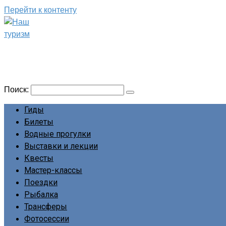
Перейти к контенту
Наш туризм
Сайт о наших путешествиях
Поиск:
Гиды
Билеты
Водные прогулки
Выставки и лекции
Квесты
Мастер-классы
Поездки
Рыбалка
Трансферы
Фотосессии