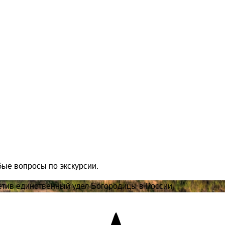
бые вопросы по экскурсии.
етив единственный удел Богородицы в России