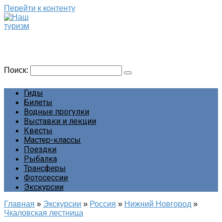
Перейти к контенту
Наш туризм
Сайт о наших путешествиях
Поиск:
Гиды
Билеты
Водные прогулки
Выставки и лекции
Квесты
Мастер-классы
Поездки
Рыбалка
Трансферы
Фотосессии
Экскурсии
Главная
»
Экскурсии
»
Россия
»
Нижний Новгород
»
Чкаловская лестница