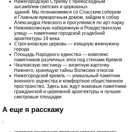
Нижегородскую Стрелку с превосходным
ансамблем светских и церковных
зданий. Мы познакомимся со Спасским собором
и Главным ярмарочным домом, зайдем в собор
Александра Невского и прогуляемся по арт-парку
Нижневолжскую набережную и Рождественскую
улицу — памятники городской усадебной
архитектуры 19 века
Строгановскую церковь — изящную жемчужину
города
Площадь Народного единства — комплекс
памятников различных эпох под стенами Кремля
Чкаловскую лестницу — визитную карточку
Нижнего, хранящую тайны Волжских откосов
Нижегородский кремль — уникальный памятник
военного зодчества и комфортное общественное
пространство. Здесь вас ждут знаковые памятники
гражданской и церковной архитектуры и лучшие
смотровые площадки
А еще я расскажу
: