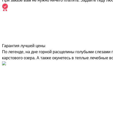
При заказе вам не нужно ничего платить. Задайте гиду лю
Гарантия лучшей цены
По легенде, на дне горной расщелины голубыми слезами п
карстового озера. А также окунетесь в теплые лечебные в