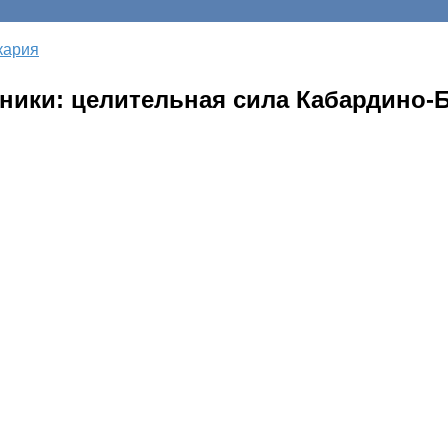
кария
чники: целительная сила Кабардино-