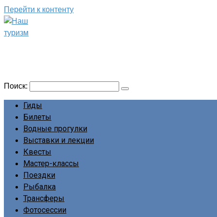
Перейти к контенту
Наш туризм
Сайт о наших путешествиях
Поиск:
Гиды
Билеты
Водные прогулки
Выставки и лекции
Квесты
Мастер-классы
Поездки
Рыбалка
Трансферы
Фотосессии