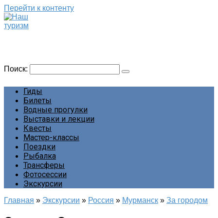
Перейти к контенту
Наш туризм
Сайт о наших путешествиях
Поиск:
Гиды
Билеты
Водные прогулки
Выставки и лекции
Квесты
Мастер-классы
Поездки
Рыбалка
Трансферы
Фотосессии
Экскурсии
Главная
»
Экскурсии
»
Россия
»
Мурманск
»
За городом