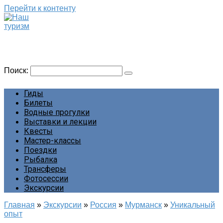
Перейти к контенту
Наш туризм
Сайт о наших путешествиях
Поиск:
Гиды
Билеты
Водные прогулки
Выставки и лекции
Квесты
Мастер-классы
Поездки
Рыбалка
Трансферы
Фотосессии
Экскурсии
Главная
»
Экскурсии
»
Россия
»
Мурманск
»
Уникальный
опыт