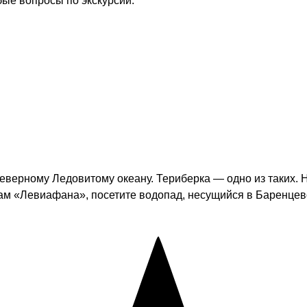
бые вопросы по экскурсии.
верному Ледовитому океану. Териберка — одно из таких. Но
ам «Левиафана», посетите водопад, несущийся в Баренцев