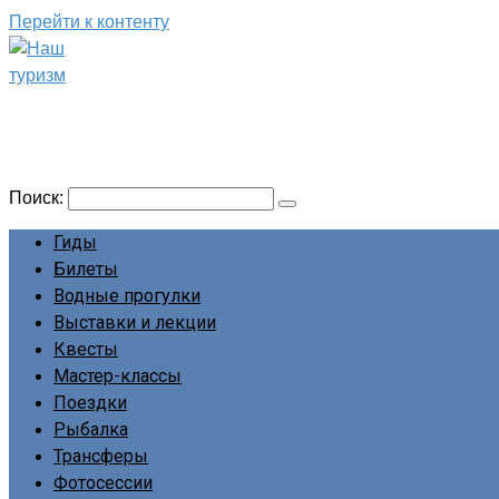
Перейти к контенту
Наш туризм
Сайт о наших путешествиях
Поиск:
Гиды
Билеты
Водные прогулки
Выставки и лекции
Квесты
Мастер-классы
Поездки
Рыбалка
Трансферы
Фотосессии