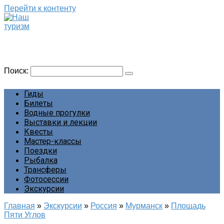
Перейти к контенту
Наш туризм
Сайт о наших путешествиях
Поиск:
Гиды
Билеты
Водные прогулки
Выставки и лекции
Квесты
Мастер-классы
Поездки
Рыбалка
Трансферы
Фотосессии
Экскурсии
Главная
»
Экскурсии
»
Россия
»
Мурманск
»
Площадь
Пяти Углов