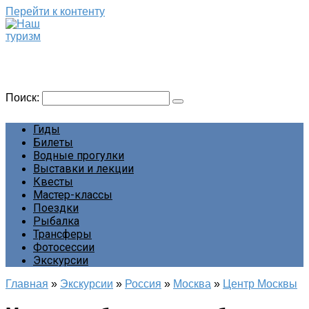
Перейти к контенту
Наш туризм
Сайт о наших путешествиях
Поиск:
Гиды
Билеты
Водные прогулки
Выставки и лекции
Квесты
Мастер-классы
Поездки
Рыбалка
Трансферы
Фотосессии
Экскурсии
Главная
»
Экскурсии
»
Россия
»
Москва
»
Центр Москвы