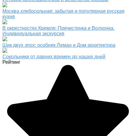
Москва хлебосольная: забытая и популярная русская
кухня
В окрестностях Кремля: Пречистенка и Волхонка.
Индивидуальная экскурсия
Шик двух эпох: особняк Леман и Дом архитектора
Сокольники от давних времен до наших дней
Рейтинг