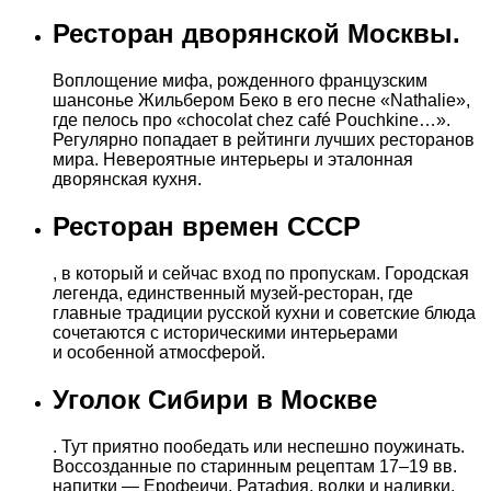
Ресторан дворянской Москвы.
Воплощение мифа, рожденного французским
шансонье Жильбером Беко в его песне «Nathalie»,
где пелось про «chocolat chez café Pouchkine…».
Регулярно попадает в рейтинги лучших ресторанов
мира. Невероятные интерьеры и эталонная
дворянская кухня.
Ресторан времен СССР
, в который и сейчас вход по пропускам. Городская
легенда, единственный музей-ресторан, где
главные традиции русской кухни и советские блюда
сочетаются с историческими интерьерами
и особенной атмосферой.
Уголок Сибири в Москве
. Тут приятно пообедать или неспешно поужинать.
Воссозданные по старинным рецептам 17–19 вв.
напитки — Ерофеичи, Ратафия, водки и наливки,