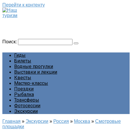
Перейти к контенту
Наш туризм
Сайт о наших путешествиях
Поиск:
Гиды
Билеты
Водные прогулки
Выставки и лекции
Квесты
Мастер-классы
Поездки
Рыбалка
Трансферы
Фотосессии
Экскурсии
Главная
»
Экскурсии
»
Россия
»
Москва
»
Смотровые
площадки