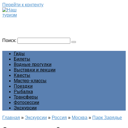
Перейти к контенту
Наш туризм
Сайт о наших путешествиях
Поиск:
Гиды
Билеты
Водные прогулки
Выставки и лекции
Квесты
Мастер-классы
Поездки
Рыбалка
Трансферы
Фотосессии
Экскурсии
Главная
»
Экскурсии
»
Россия
»
Москва
»
Парк Зарядье