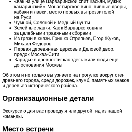
«Как на улице Варваринской спит Касьян, мужик
камаринский». Монастырское вино, пивные дворы,
кабаки и лавки, место первых вытрезвителей
на Руси
Чумной, Соляной и Медный бунты
Зелейные лавки. Как к Варварке ходили
за целебными травяными сборами
Из грязи в князи. Гришка Отрепьев, Егор Жуков,
Михаил Федоров
Первая деревянная церковь и Деловой двор,
предок Москва-Сити
Зарядье в древности: как здесь жили люди еще
до основания Москвы
Об этом и не только вы узнаете на прогулке вокруг стен
древнего города, среди дорожек, клумб, памятных знаков
и деревьев исторического района.
Организационные детали
Экскурсию для вас проведу я или другой гид из нашей
команды.
Место встречи