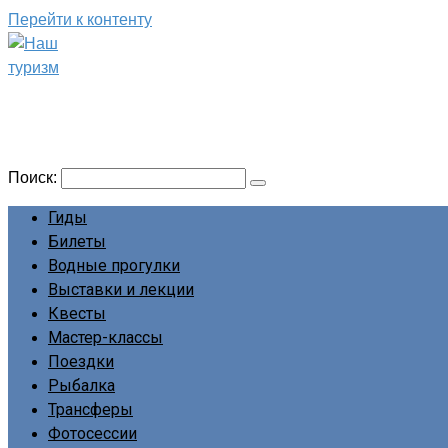
Перейти к контенту
Наш туризм
Сайт о наших путешествиях
Поиск:
Гиды
Билеты
Водные прогулки
Выставки и лекции
Квесты
Мастер-классы
Поездки
Рыбалка
Трансферы
Фотосессии