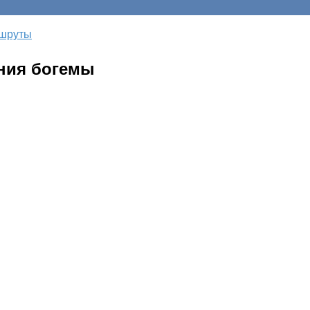
шруты
ния богемы