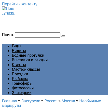
Перейти к контенту
Наш туризм
Сайт о наших путешествиях
Поиск:
Гиды
Билеты
Водные прогулки
Выставки и лекции
Квесты
Мастер-классы
Поездки
Рыбалка
Трансферы
Фотосессии
Экскурсии
Главная
»
Экскурсии
»
Россия
»
Москва
»
Необычные
маршруты