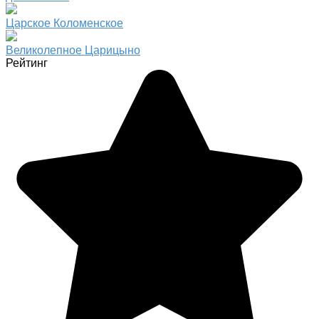
Царское Коломенское
Великолепное Царицыно
Рейтинг