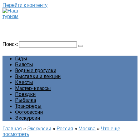
Перейти к контенту
Наш туризм
Сайт о наших путешествиях
Поиск:
Гиды
Билеты
Водные прогулки
Выставки и лекции
Квесты
Мастер-классы
Поездки
Рыбалка
Трансферы
Фотосессии
Экскурсии
Главная
»
Экскурсии
»
Россия
»
Москва
»
Что еще
посмотреть