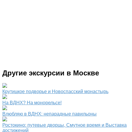
Другие экскурсии в Москве
Крутицкое подворье и Новоспасский монастырь
На ВДНХ? На монорельсе!
Влюбляю в ВДНХ: непарадные павильоны
Ростокино: путевые дворцы, Смутное время и Выставка
достижений