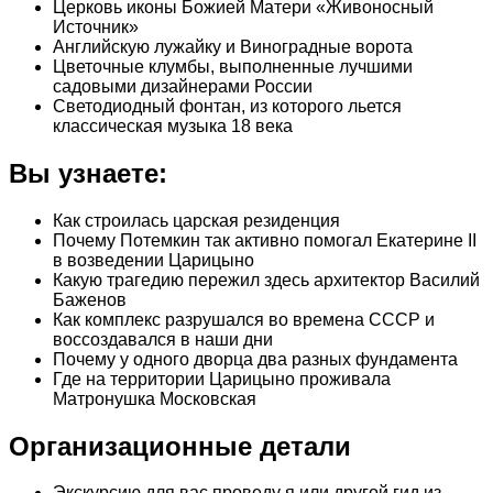
Церковь иконы Божией Матери «Живоносный
Источник»
Английскую лужайку и Виноградные ворота
Цветочные клумбы, выполненные лучшими
садовыми дизайнерами России
Светодиодный фонтан, из которого льется
классическая музыка 18 века
Вы узнаете:
Как строилась царская резиденция
Почему Потемкин так активно помогал Екатерине II
в возведении Царицыно
Какую трагедию пережил здесь архитектор Василий
Баженов
Как комплекс разрушался во времена СССР и
воссоздавался в наши дни
Почему у одного дворца два разных фундамента
Где на территории Царицыно проживала
Матронушка Московская
Организационные детали
Экскурсию для вас проведу я или другой гид из