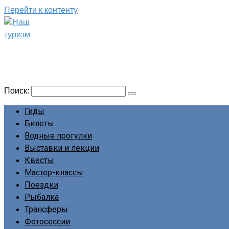
Перейти к контенту
Наш туризм
Сайт о наших путешествиях
Поиск:
Гиды
Билеты
Водные прогулки
Выставки и лекции
Квесты
Мастер-классы
Поездки
Рыбалка
Трансферы
Фотосессии