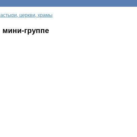
астыри, церкви, храмы
 мини-группе