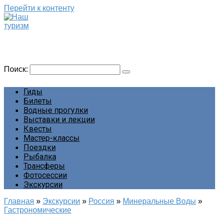
Перейти к контенту
Наш туризм
Сайт о наших путешествиях
Поиск:
Гиды
Билеты
Водные прогулки
Выставки и лекции
Квесты
Мастер-классы
Поездки
Рыбалка
Трансферы
Фотосессии
Экскурсии
Главная
»
Экскурсии
»
Россия
»
Минеральные Воды
»
Гастрономические