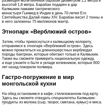
размещен молитвенный барабан диаметром 1,2 метра и
высотой 1,8 метра. Барабан подарен в дар
Калмыкии ламами тантрического
монастыря Гьюмед в Индии в день 70-летия Его
Святейшества Далай-ламы XIV. Барабан весит 2 тонны и
в него заложены 75 миллионов мантр.
Этнопарк «Верблюжий остров»
Затем, чтобы прикоснуться к калмыцкому колориту,
отправимся в этнопарк «Верблюжий остров». Здесь
можно прокатиться на длинношерстных верблюдах
породы бактриан, которые обитают только в Калмыкии.
Также вы сможете примерить национальную одежду,
а еще узнаете о быте и укладе кочевников, которые 800
лет назад покорили полмира.
Гастро-погружение в мир
монгольской кухни
На обед остановимся в кафе, стилизованном под юрту.
Здесь вы сможете отведать специалитеты Калмыкии:
продукты из молока (сыр, творог, сметана, кумыс) и мяса.