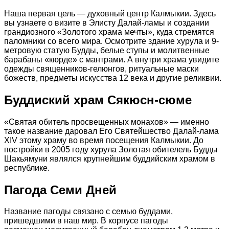
Наша первая цель — духовный центр Калмыкии. Здесь
вы узнаете о визите в Элисту Далай-ламы и создании
грандиозного «Золотого храма мечты», куда стремятся
паломники со всего мира. Осмотрите здание хурула и 9-
метровую статую Будды, белые ступы и молитвенные
барабаны «кюрде» с мантрами. А внутри храма увидите
одежды священников-гелюнгов, ритуальные маски
божеств, предметы искусства 12 века и другие реликвии.
Буддиский храм Сякюсн-сюме
«Святая обитель просвещенных монахов» — именно
такое название даровал Его Святейшество Далай-лама
XIV этому храму во время посещения Калмыкии. До
постройки в 2005 году хурула Золотая обителель Будды
Шакьямуни являлся крупнейшим буддийским храмом в
республике.
Пагода Семи Дней
Название пагоды связано с семью буддами,
пришедшими в наш мир. В корпусе пагоды