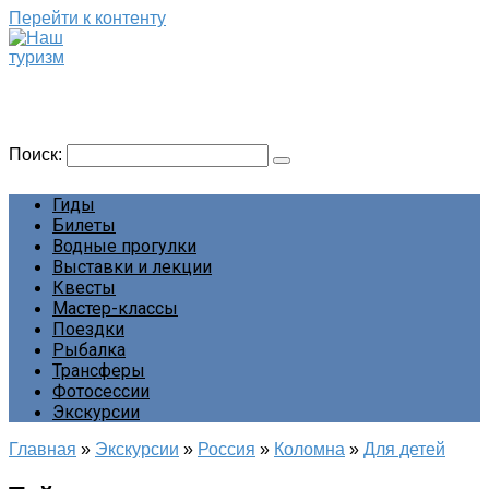
Перейти к контенту
Наш туризм
Сайт о наших путешествиях
Поиск:
Гиды
Билеты
Водные прогулки
Выставки и лекции
Квесты
Мастер-классы
Поездки
Рыбалка
Трансферы
Фотосессии
Экскурсии
Главная
»
Экскурсии
»
Россия
»
Коломна
»
Для детей