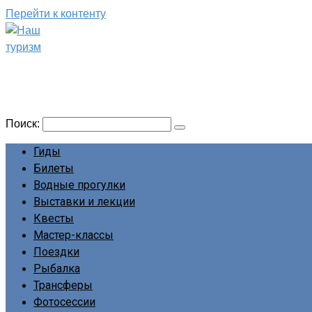
Перейти к контенту
Наш туризм
Сайт о наших путешествиях
Поиск:
Гиды
Билеты
Водные прогулки
Выставки и лекции
Квесты
Мастер-классы
Поездки
Рыбалка
Трансферы
Фотосессии