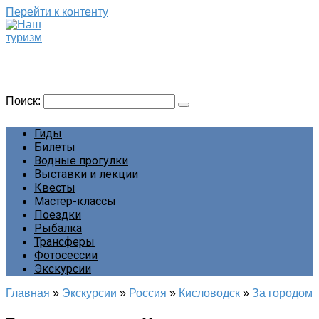
Перейти к контенту
Наш туризм
Сайт о наших путешествиях
Поиск:
Гиды
Билеты
Водные прогулки
Выставки и лекции
Квесты
Мастер-классы
Поездки
Рыбалка
Трансферы
Фотосессии
Экскурсии
Главная
»
Экскурсии
»
Россия
»
Кисловодск
»
За городом