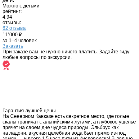
дети:
Можно с детьми
рейтинг:
4.94
отзывы:
62 отзыва
11’000 ₽
за 1–4 человек
Заказать
При заказе вам не нужно ничего платить. Задайте гиду
любые вопросы по экскурсии.
Гарантия лучшей цены
На Северном Кавказе есть секретное место, где голые
скалы граничат с альпийскими лугами, а глубокое ущелье
прячет на своем дне чудеса природы. Эльбрус как
на ладони, вкусная целебная вода бьет прямо из-под
земли — и всего 1,5 часа пути из Кисловодска! В долине