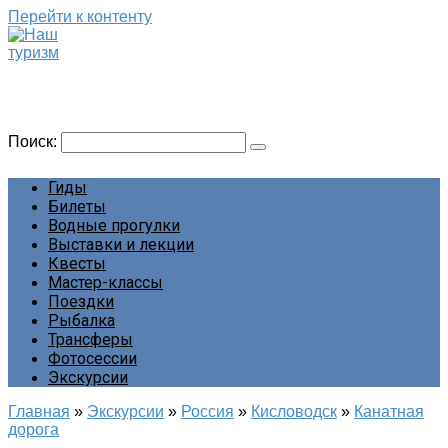
Перейти к контенту
Наш туризм
Сайт о наших путешествиях
Поиск:
Гиды
Билеты
Водные прогулки
Выставки и лекции
Квесты
Мастер-классы
Поездки
Рыбалка
Трансферы
Фотосессии
Экскурсии
Главная
»
Экскурсии
»
Россия
»
Кисловодск
»
Канатная
дорога