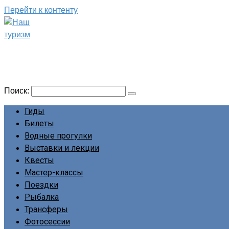
Перейти к контенту
Наш туризм
Сайт о наших путешествиях
Поиск:
Гиды
Билеты
Водные прогулки
Выставки и лекции
Квесты
Мастер-классы
Поездки
Рыбалка
Трансферы
Фотосессии