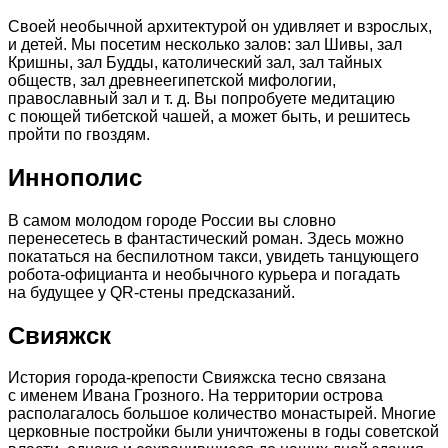
Своей необычной архитектурой он удивляет и взрослых,
и детей. Мы посетим несколько залов: зал Шивы, зал
Кришны, зал Будды, католический зал, зал тайных
обществ, зал древнеегипетской мифологии,
православный зал и т. д. Вы попробуете медитацию
с поющей тибетской чашей, а может быть, и решитесь
пройти по гвоздям.
Иннополис
В самом молодом городе России вы словно
перенесетесь в фантастический роман. Здесь можно
покататься на беспилотном такси, увидеть танцующего
робота-официанта и необычного курьера и погадать
на будущее у QR-стены предсказаний.
Свияжск
История города-крепости Свияжска тесно связана
с именем Ивана Грозного. На территории острова
располагалось большое количество монастырей. Многие
церковные постройки были уничтожены в годы советской