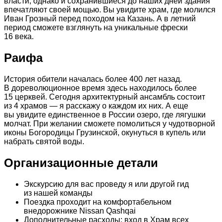
власти, однако и сохранившиеся до наших дней здания
впечатляют своей мощью. Вы увидите храм, где молился
Иван Грозный перед походом на Казань. А в летний
период сможете взглянуть на уникальные фрески
16 века.
Раифа
История обители началась более 400 лет назад.
В дореволюционное время здесь находилось более
15 церквей. Сегодня архитектурный ансамбль состоит
из 4 храмов — я расскажу о каждом их них. А еще
вы увидите единственное в России озеро, где лягушки
молчат. При желании сможете помолиться у чудотворной
иконы Богородицы Грузинской, окунуться в купель или
набрать святой воды.
Организационные детали
Экскурсию для вас проведу я или другой гид
из нашей команды
Поездка проходит на комфортабельном
внедорожнике Nissan Qashqai
Дополнительные расходы: вход в Храм всех