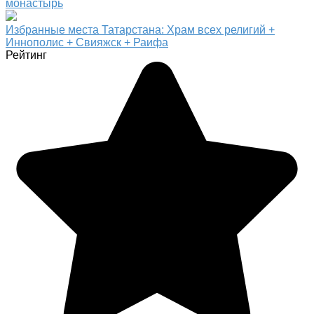
монастырь
Избранные места Татарстана: Храм всех религий +
Иннополис + Свияжск + Раифа
Рейтинг