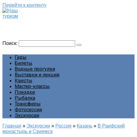
Перейти к контенту
Наш туризм
Сайт о наших путешествиях
Поиск:
Гиды
Билеты
Водные прогулки
Выставки и лекции
Квесты
Мастер-классы
Поездки
Рыбалка
Трансферы
Фотосессии
Экскурсии
Главная
»
Экскурсии
»
Россия
»
Казань
»
В Раифский
монастырь и Свияжск