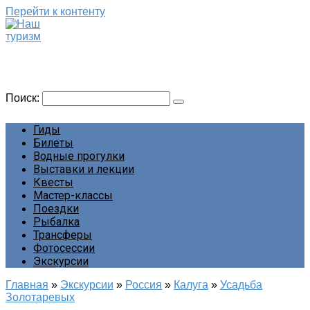
Перейти к контенту
Наш туризм
Сайт о наших путешествиях
Поиск:
Гиды
Билеты
Водные прогулки
Выставки и лекции
Квесты
Мастер-классы
Поездки
Рыбалка
Трансферы
Фотосессии
Экскурсии
Главная
»
Экскурсии
»
Россия
»
Калуга
»
Усадьба
Золотаревых