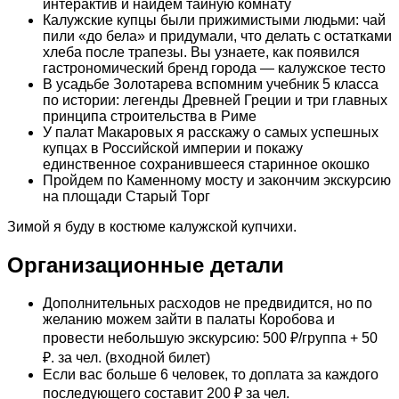
интерактив и найдем тайную комнату
Калужские купцы были прижимистыми людьми: чай
пили «до бела» и придумали, что делать с остатками
хлеба после трапезы. Вы узнаете, как появился
гастрономический бренд города — калужское тесто
В усадьбе Золотарева вспомним учебник 5 класса
по истории: легенды Древней Греции и три главных
принципа строительства в Риме
У палат Макаровых я расскажу о самых успешных
купцах в Российской империи и покажу
единственное сохранившееся старинное окошко
Пройдем по Каменному мосту и закончим экскурсию
на площади Старый Торг
Зимой я буду в костюме калужской купчихи.
Организационные детали
Дополнительных расходов не предвидится, но по
желанию можем зайти в палаты Коробова и
провести небольшую экскурсию: 500 ₽/группа + 50
₽. за чел. (входной билет)
Если вас больше 6 человек, то доплата за каждого
последующего составит 200 ₽ за чел.