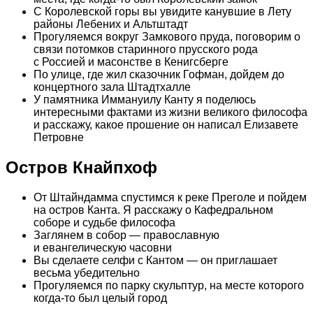
С Королевской горы вы увидите канувшие в Лету
районы Лебених и Альтштадт
Прогуляемся вокруг Замкового пруда, поговорим о
связи потомков старинного прусского рода
с Россией и масонстве в Кенигсберге
По улице, где жил сказочник Гофман, дойдем до
концертного зала Штадтхалле
У памятника Иммануилу Канту я поделюсь
интересными фактами из жизни великого философа
и расскажу, какое прошение он написал Елизавете
Петровне
Остров Кнайпхоф
От Штайндамма спустимся к реке Преголе и пойдем
на остров Канта. Я расскажу о Кафедральном
соборе и судьбе философа
Заглянем в собор — православную
и евангелическую часовни
Вы сделаете селфи с Кантом — он приглашает
весьма убедительно
Прогуляемся по парку скульптур, на месте которого
когда-то был целый город