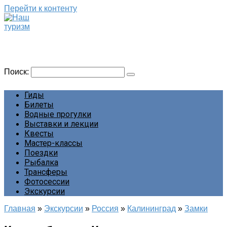
Перейти к контенту
Наш туризм
Сайт о наших путешествиях
Поиск:
Гиды
Билеты
Водные прогулки
Выставки и лекции
Квесты
Мастер-классы
Поездки
Рыбалка
Трансферы
Фотосессии
Экскурсии
Главная
»
Экскурсии
»
Россия
»
Калининград
»
Замки