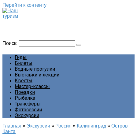
Перейти к контенту
Наш туризм
Сайт о наших путешествиях
Поиск:
Гиды
Билеты
Водные прогулки
Выставки и лекции
Квесты
Мастер-классы
Поездки
Рыбалка
Трансферы
Фотосессии
Экскурсии
Главная
»
Экскурсии
»
Россия
»
Калининград
»
Остров
Канта