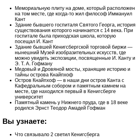
Мемориальную плиту на доме, который расположен
на том месте, где когда-то жил философ Иммануил
Кант
Здание бывшего госпиталя Святого Георга, история
существования которого начинается с 14 века. При
госпитале была приходская школа, которую
посещал И. Кант
Здание бывшей Кенигсбергской торговой биржи —
нынешний Музей изобразительных искусств, где
можно увидеть экспозиции, посвященные И. Канту и
Э. Т. А. Гофману
Медовый и Дровяной мосты, хранящие историю и
тайны острова Кнайпхоф
Остров Кнайпхоф — в наши дни остров Канта с
Кафедральным собором и памятным камнем на
месте, где находился первый в Кенигсберге
университет
Памятный камень у Нижнего пруда, где в 18 веке
родился Эрнст Теодор Амадей Гофман
Вы узнаете:
Что связывало 2 светил Кенигсберга