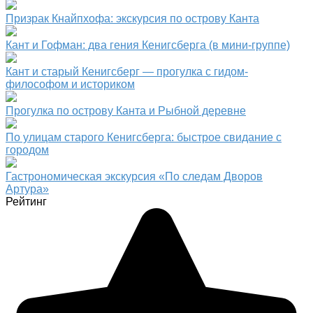
Призрак Кнайпхофа: экскурсия по острову Канта
Кант и Гофман: два гения Кенигсберга (в мини-группе)
Кант и старый Кенигсберг — прогулка с гидом-
философом и историком
Прогулка по острову Канта и Рыбной деревне
По улицам старого Кенигсберга: быстрое свидание с
городом
Гастрономическая экскурсия «По следам Дворов
Артура»
Рейтинг