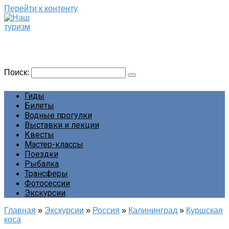
Перейти к контенту
Наш туризм
Сайт о наших путешествиях
Поиск:
Гиды
Билеты
Водные прогулки
Выставки и лекции
Квесты
Мастер-классы
Поездки
Рыбалка
Трансферы
Фотосессии
Экскурсии
Главная
»
Экскурсии
»
Россия
»
Калининград
»
Куршская
коса