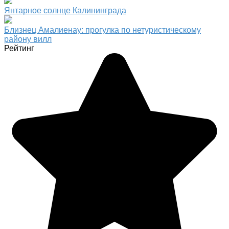
Янтарное солнце Калининграда
Близнец Амалиенау: прогулка по нетуристическому
району вилл
Рейтинг