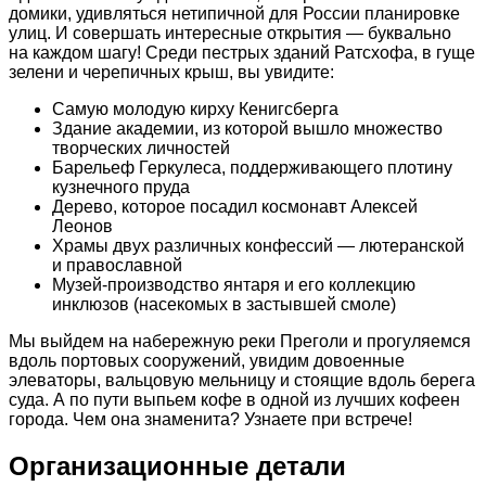
домики, удивляться нетипичной для России планировке
улиц. И совершать интересные открытия — буквально
на каждом шагу! Среди пестрых зданий Ратсхофа, в гуще
зелени и черепичных крыш, вы увидите:
Самую молодую кирху Кенигсберга
Здание академии, из которой вышло множество
творческих личностей
Барельеф Геркулеса, поддерживающего плотину
кузнечного пруда
Дерево, которое посадил космонавт Алексей
Леонов
Храмы двух различных конфессий — лютеранской
и православной
Музей-производство янтаря и его коллекцию
инклюзов (насекомых в застывшей смоле)
Мы выйдем на набережную реки Преголи и прогуляемся
вдоль портовых сооружений, увидим довоенные
элеваторы, вальцовую мельницу и стоящие вдоль берега
суда. А по пути выпьем кофе в одной из лучших кофеен
города. Чем она знаменита? Узнаете при встрече!
Организационные детали