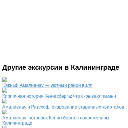
Другие экскурсии в Калининграде
Южный Амалиенау — уютный район вилл
Кирпичная история Кенигсберга: что скрывают камни
Амалиенау и Ратсхоф: очарование старинных кварталов
Амалиенау: островок Кенигсберга в современном
Калининграде