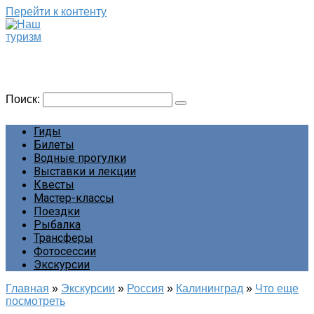
Перейти к контенту
Наш туризм
Сайт о наших путешествиях
Поиск:
Гиды
Билеты
Водные прогулки
Выставки и лекции
Квесты
Мастер-классы
Поездки
Рыбалка
Трансферы
Фотосессии
Экскурсии
Главная
»
Экскурсии
»
Россия
»
Калининград
»
Что еще
посмотреть