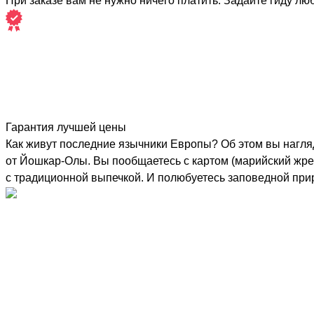
При заказе вам не нужно ничего платить. Задайте гиду лю
Гарантия лучшей цены
Как живут последние язычники Европы? Об этом вы нагля
от Йошкар-Олы. Вы пообщаетесь с картом (марийский жрец
с традиционной выпечкой. И полюбуетесь заповедной при