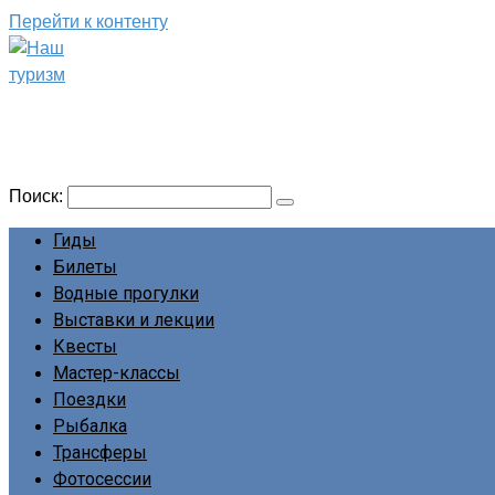
Перейти к контенту
Наш туризм
Сайт о наших путешествиях
Поиск:
Гиды
Билеты
Водные прогулки
Выставки и лекции
Квесты
Мастер-классы
Поездки
Рыбалка
Трансферы
Фотосессии