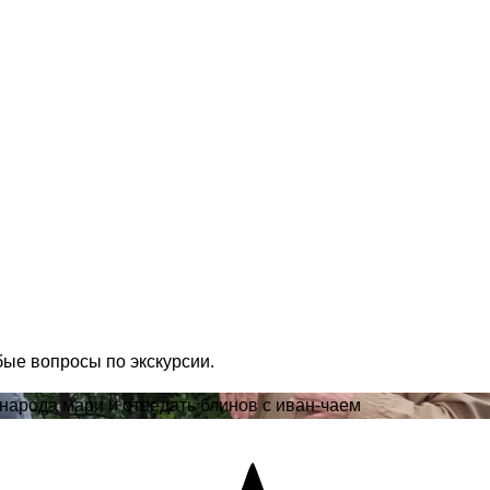
бые вопросы по экскурсии.
народа мари и отведать блинов с иван-чаем