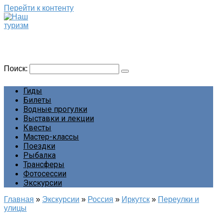
Перейти к контенту
Наш туризм
Сайт о наших путешествиях
Поиск:
Гиды
Билеты
Водные прогулки
Выставки и лекции
Квесты
Мастер-классы
Поездки
Рыбалка
Трансферы
Фотосессии
Экскурсии
Главная
»
Экскурсии
»
Россия
»
Иркутск
»
Переулки и
улицы