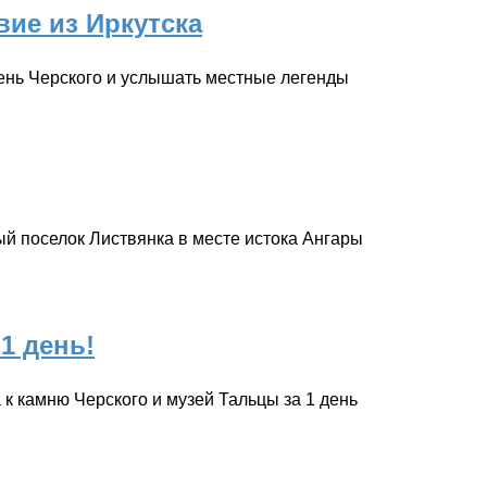
ие из Иркутска
мень Черского и услышать местные легенды
й поселок Листвянка в месте истока Ангары
 1 день!
а к камню Черского и музей Тальцы за 1 день