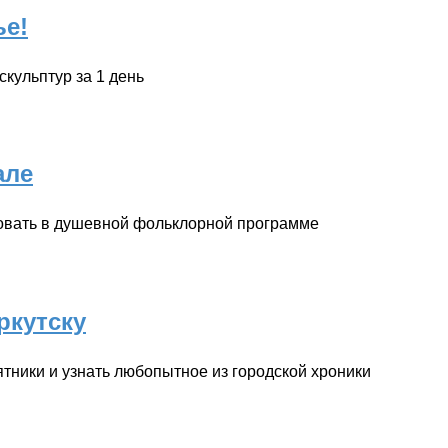
ье!
кульптур за 1 день
але
овать в душевной фольклорной программе
ркутску
тники и узнать любопытное из городской хроники