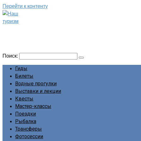
Перейти к контенту
Наш туризм
Сайт о наших путешествиях
Поиск:
Гиды
Билеты
Водные прогулки
Выставки и лекции
Квесты
Мастер-классы
Поездки
Рыбалка
Трансферы
Фотосессии