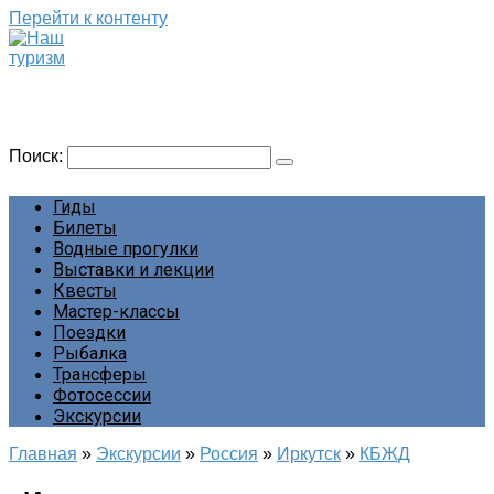
Перейти к контенту
Наш туризм
Сайт о наших путешествиях
Поиск:
Гиды
Билеты
Водные прогулки
Выставки и лекции
Квесты
Мастер-классы
Поездки
Рыбалка
Трансферы
Фотосессии
Экскурсии
Главная
»
Экскурсии
»
Россия
»
Иркутск
»
КБЖД