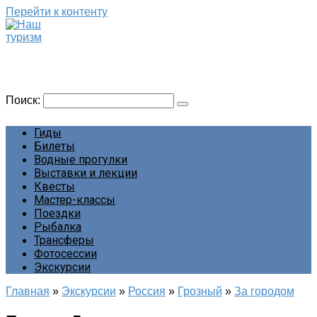
Перейти к контенту
Наш туризм
Сайт о наших путешествиях
Поиск:
Гиды
Билеты
Водные прогулки
Выставки и лекции
Квесты
Мастер-классы
Поездки
Рыбалка
Трансферы
Фотосессии
Экскурсии
Главная
»
Экскурсии
»
Россия
»
Грозный
»
За городом