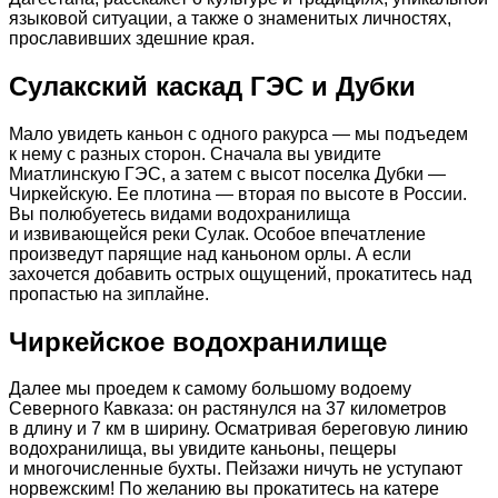
языковой ситуации, а также о знаменитых личностях,
прославивших здешние края.
Сулакский каскад ГЭС и Дубки
Мало увидеть каньон с одного ракурса — мы подъедем
к нему с разных сторон. Сначала вы увидите
Миатлинскую ГЭС, а затем с высот поселка Дубки —
Чиркейскую. Ее плотина — вторая по высоте в России.
Вы полюбуетесь видами водохранилища
и извивающейся реки Сулак. Особое впечатление
произведут парящие над каньоном орлы. А если
захочется добавить острых ощущений, прокатитесь над
пропастью на зиплайне.
Чиркейское водохранилище
Далее мы проедем к самому большому водоему
Северного Кавказа: он растянулся на 37 километров
в длину и 7 км в ширину. Осматривая береговую линию
водохранилища, вы увидите каньоны, пещеры
и многочисленные бухты. Пейзажи ничуть не уступают
норвежским! По желанию вы прокатитесь на катере