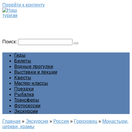
Перейти к контенту
Наш туризм
Сайт о наших путешествиях
Поиск:
Гиды
Билеты
Водные прогулки
Выставки и лекции
Квесты
Мастер-классы
Поездки
Рыбалка
Трансферы
Фотосессии
Экскурсии
Главная
»
Экскурсии
»
Россия
»
Гороховец
»
Монастыри,
церкви, храмы