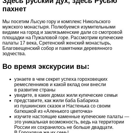
Здесь русский дух, здесь Русью
пахнет
Мы посетим Лысую гору и комплекс Никольского
мужского монастыря. Полюбуемся изумительными
видами на город и заклязьменские дали со смотровой
площадки на Пужаловой горе. Рассмотрим купеческие
палаты 17 века, Сретенский женский монастырь,
Благовещенский собор и памятники деревянного
зодчества.
Во время экскурсии вы:
узнаете в чем секрет успеха гороховецких
ремесленников и какой вклад они внесли
в развитие страны
увидите, в каких домах жили купеческие семьи
представите, как жили баба Бабариха
из пушкинских сказок и Настенька со своим
батюшкой из «Аленького цветочка»
изучите настоящие каменные купеческие палаты —
это уникальная возможность, ведь на территории
России их сохранилось не больше двадцати.
В Гороховце же их семь!