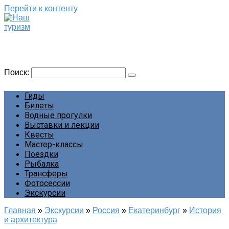
Перейти к контенту
Наш туризм
Сайт о наших путешествиях
Поиск:
Гиды
Билеты
Водные прогулки
Выставки и лекции
Квесты
Мастер-классы
Поездки
Рыбалка
Трансферы
Фотосессии
Экскурсии
Главная
»
Экскурсии
»
Россия
»
Екатеринбург
»
История
и архитектура